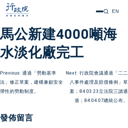
跳
搜尋關鍵字:
EN
選
至
單
主
馬公新建4000噸海
要
內
水淡化廠完工
容
文
Previous:
通過「勞動基準
Next:
行政院會議通過「二二
法」修正草案，建構兼顧安全
八事件處理及賠償條例」草
章
彈性的勞動制度。
案；84.03.23立法院三讀通
導
過；84.04.07總統公布。
覽
發佈留言