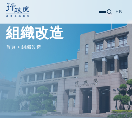
跳
搜尋關鍵字:
EN
選
至
單
主
組織改造
要
內
首頁
>
組織改造
容