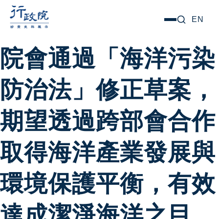
跳
搜尋關鍵字:
EN
選
至
單
主
院會通過「海洋污染
要
內
防治法」修正草案，
容
期望透過跨部會合作
取得海洋產業發展與
環境保護平衡，有效
達成潔淨海洋之目