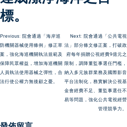
標。
文
Previous:
院會通過「海岸巡
Next:
院會通過「公共電視
防機關器械使用條例」修正草
法」部分條文修正案，打破政
章
案，強化海巡機關執法規範及
府每年捐贈公視經費9億元之
導
保障民眾權益，增加海巡機關
限制，調降董監事選任門檻，
人員執法使用器械之彈性，合
納入多元族群業務及國際影音
覽
法行使公權力無後顧之憂。
平台法制化，務實解決公視基
金會經費不足、董監事選任不
易等問題，強化公共電視經營
管理競爭力。
發佈留言