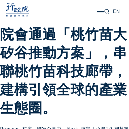
跳
搜尋關鍵字:
EN
選
至
單
主
院會通過「桃竹苗大
要
內
矽谷推動方案」，串
容
聯桃竹苗科技廊帶，
建構引領全球的產業
生態圈。
Previous:
核定「國家公園中
Next:
核定「亞灣2.0-智慧科