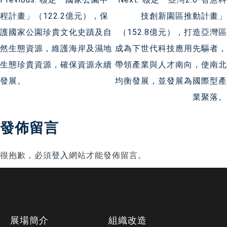
文
程計畫」（122.2億元），保
技創新園區推動計畫」
章
護國家公園珍貴文化史蹟及自
（152.8億元），打造亞灣區
導
然生態資源，維護海岸及濕地
成為下世代科技應用先驅者，
生態珍貴資源，確保資源永續
帶領產業與人才南向，使南北
覽
發展。
均衡發展，並發展為國際型產
業聚落。
發佈留言
很抱歉，必須
登入
網站才能發佈留言。
下
展場簡介
組織改造