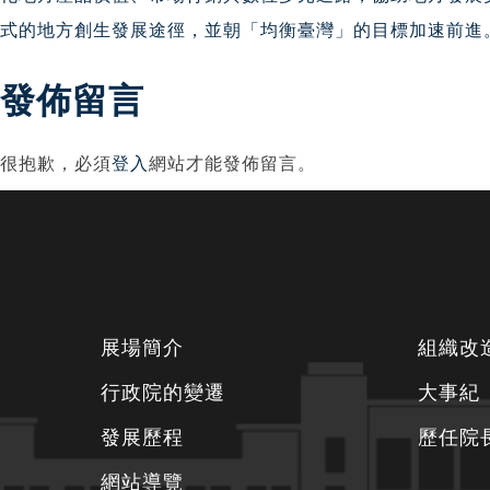
章
式的地方創生發展途徑，並朝「均衡臺灣」的目標加速前進
導
發佈留言
覽
很抱歉，必須
登入
網站才能發佈留言。
下
展場簡介
組織改
方
行政院的變遷
大事紀
資
發展歷程
歷任院
訊
區
網站導覽