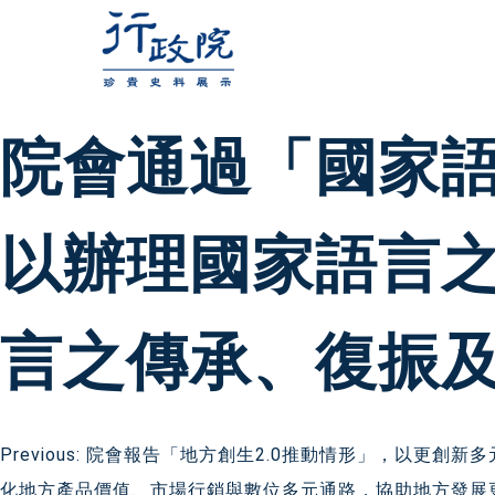
跳
至
主
要
院會通過「國家
內
容
以辦理國家語言
言之傳承、復振
文
Previous:
院會報告「地方創生2.0推動情形」，以更創新
化地方產品價值、市場行銷與數位多元通路，協助地方發展