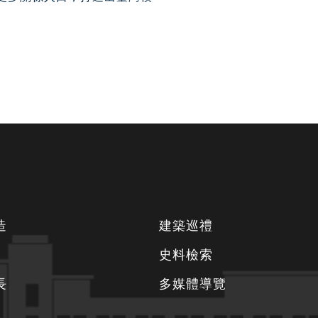
。
造
建築巡禮
史料檢索
長
多媒體導覽