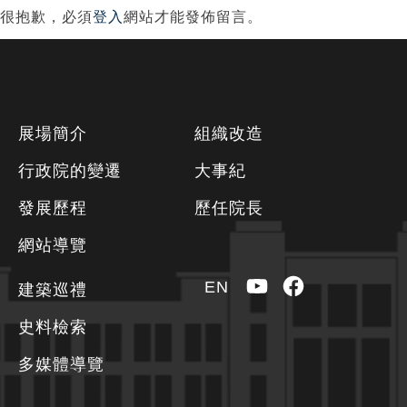
覽
很抱歉，必須
登入
網站才能發佈留言。
下
展場簡介
組織改造
方
行政院的變遷
大事紀
資
發展歷程
歷任院長
訊
區
網站導覽
YouTube
Facebook
EN
建築巡禮
史料檢索
多媒體導覽