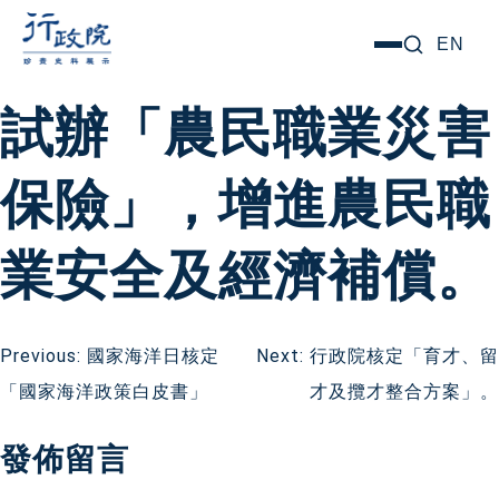
跳
搜尋關鍵字:
EN
選
至
單
主
試辦「農民職業災害
要
內
保險」，增進農民職
容
業安全及經濟補償。
文
Previous:
國家海洋日核定
Next:
行政院核定「育才、留
「國家海洋政策白皮書」
才及攬才整合方案」。
章
發佈留言
導