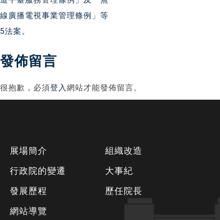
覽
線廣播電視事業管理條例」等
5法案。
發佈留言
很抱歉，必須
登入
網站才能發佈留言。
下
展場簡介
組織改造
方
行政院的變遷
大事紀
資
發展歷程
歷任院長
訊
區
網站導覽