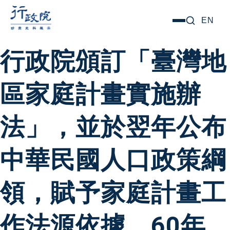
跳
搜尋關鍵字:
EN
選
至
單
主
行政院頒訂「臺灣地
要
內
區家庭計畫實施辦
容
法」，並於翌年公布
中華民國人口政策綱
領，賦予家庭計畫工
作法源依據。60年