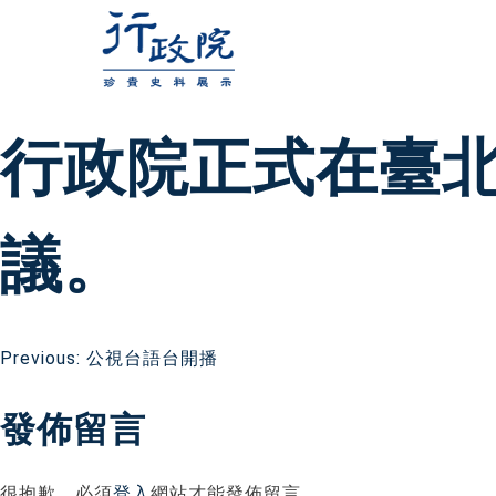
跳
至
主
要
行政院正式在臺
內
容
議。
文
Previous:
公視台語台開播
發佈留言
章
很抱歉，必須
登入
網站才能發佈留言。