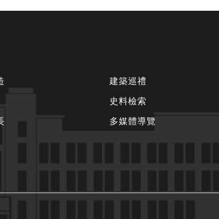
造
建築巡禮
史料檢索
長
多媒體導覽