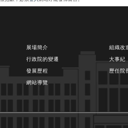
導
覽
下
展場簡介
組織改
方
行政院的變遷
大事紀
資
發展歷程
歷任院
訊
區
網站導覽