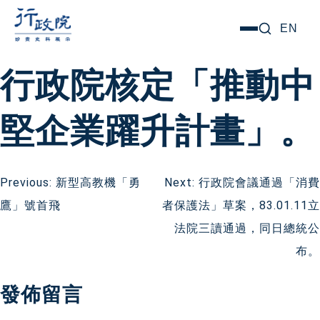
跳
搜尋關鍵字:
EN
選
至
單
主
行政院核定「推動中
要
內
堅企業躍升計畫」。
容
文
Previous:
新型高教機「勇
Next:
行政院會議通過「消費
鷹」號首飛
者保護法」草案，83.01.11立
章
法院三讀通過，同日總統公
導
布。
覽
發佈留言