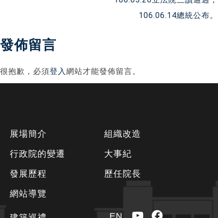
導
106.06.14總統公布。
覽
發佈留言
很抱歉，必須
登入
網站才能發佈留言。
下
展場簡介
組織改造
方
行政院的變遷
大事紀
資
發展歷程
歷任院長
訊
區
網站導覽
YouTube
Facebook
EN
建築巡禮