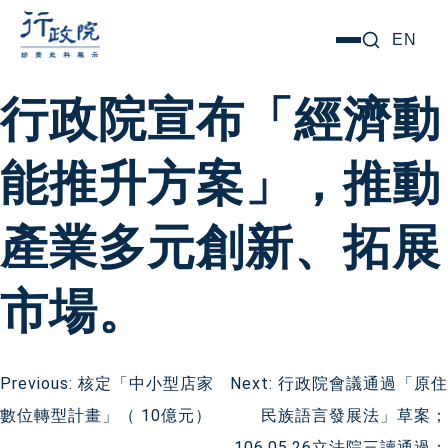
跳
搜尋關鍵字:
EN
選
至
單
主
行政院宣布「經濟動
要
內
能推升方案」，推動
容
產業多元創新、拓展
市場。
文
Previous:
核定「中小型店家
Next:
行政院會議通過「原住
數位轉型計畫」（ 10億元）
民族語言發展法」草案；
章
106.05.26立法院三讀通過；