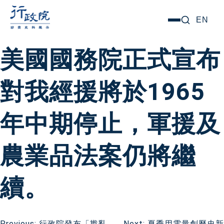
跳
搜尋關鍵字:
EN
選
至
單
主
美國國務院正式宣布
要
內
對我經援將於1965
容
年中期停止，軍援及
農業品法案仍將繼
續。
Previous:
行政院發布「戡亂
Next:
夏季用電量創歷史新