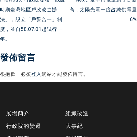
文
時期臺灣地區戶政改進辦
高，太陽光電一度占總供電量
章
法」，設立「戶警合一」制
6%
導
度，並自58.07.01起試行一
年。
覽
發佈留言
很抱歉，必須
登入
網站才能發佈留言。
下
展場簡介
組織改造
方
行政院的變遷
大事紀
資