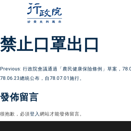
跳
至
主
要
禁止口罩出口
內
容
文
Previous:
行政院會議通過「農民健康保險條例」草案，78.0
78.06.23總統公布，自78.07.01施行。
章
發佈留言
導
很抱歉，必須
登入
網站才能發佈留言。
覽