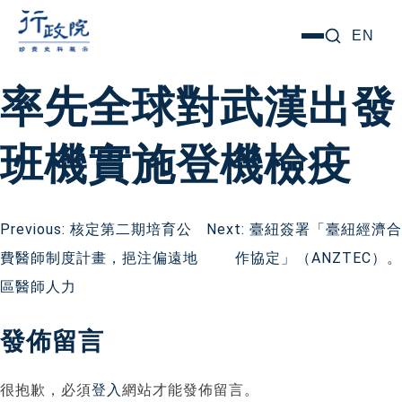
跳
搜尋關鍵字:
EN
選
至
單
主
率先全球對武漢出發
要
內
班機實施登機檢疫
容
文
Previous:
核定第二期培育公
Next:
臺紐簽署「臺紐經濟合
費醫師制度計畫，挹注偏遠地
作協定」（ANZTEC）。
章
區醫師人力
導
發佈留言
覽
很抱歉，必須
登入
網站才能發佈留言。