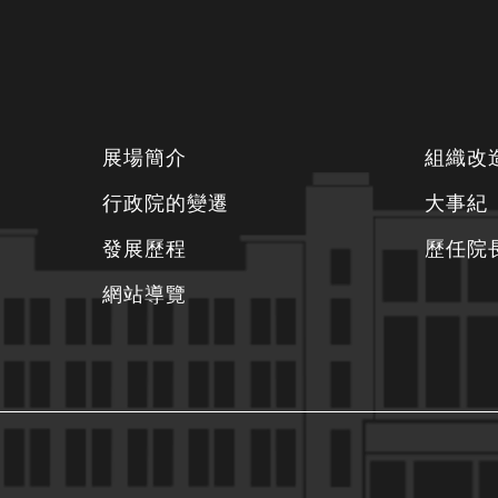
下
展場簡介
組織改
方
行政院的變遷
大事紀
資
發展歷程
歷任院
訊
區
網站導覽