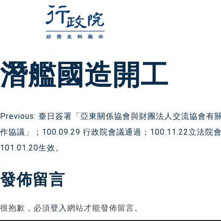
跳
至
主
要
潛艦國造開工
內
容
文
Previous:
臺日簽署「亞東關係協會與財團法人交流協會有
作協議」；100.09.29 行政院會議通過；100.11.22立
章
101.01.20生效。
導
發佈留言
覽
很抱歉，必須
登入
網站才能發佈留言。