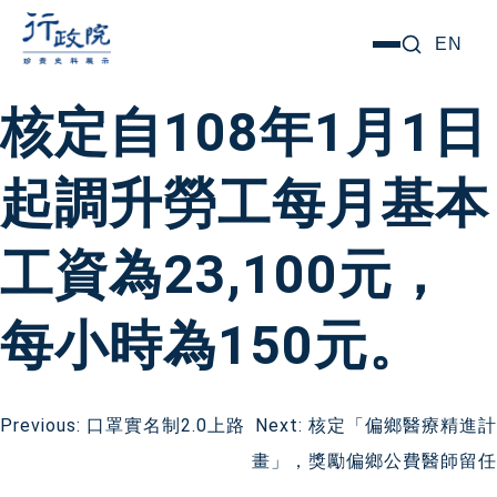
跳
搜尋關鍵字:
EN
選
至
單
主
核定自108年1月1日
要
內
起調升勞工每月基本
容
工資為23,100元，
每小時為150元。
文
Previous:
口罩實名制2.0上路
Next:
核定「偏鄉醫療精進計
畫」，獎勵偏鄉公費醫師留任
章