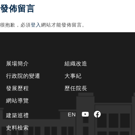
發佈留言
導
覽
很抱歉，必須
登入
網站才能發佈留言。
下
展場簡介
組織改造
方
行政院的變遷
大事紀
資
發展歷程
歷任院長
訊
區
網站導覽
YouTube
Facebook
EN
建築巡禮
史料檢索