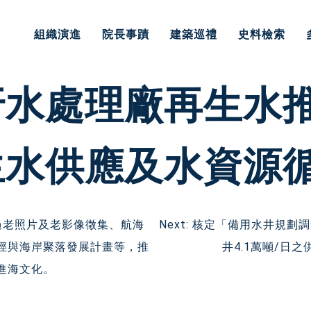
組織演進
院長事蹟
建築巡禮
史料檢索
水處理廠再生水推
生水供應及水資源
過老照片及老影像徵集、航海
Next:
核定「備用水井規劃調
徑與海岸聚落發展計畫等，推
井4.1萬噸/日
進海文化。