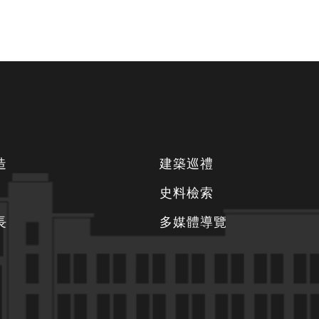
造
建築巡禮
史料檢索
長
多媒體導覽