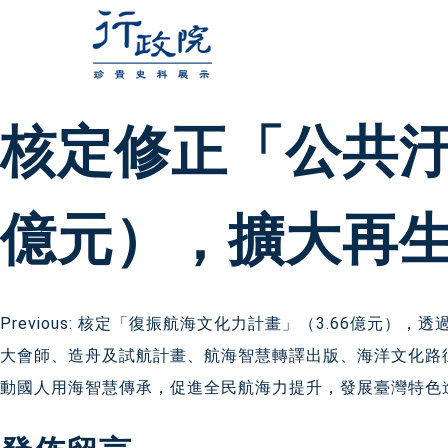
跳
至
主
要
核定修正「公共汙
內
容
億元），擴大再
文
Previous:
核定「復振航海文化力計畫」（3.66億元），透
大會師、造舟及試航計畫、航海智慧轉譯出版、海洋文化路
章
動國人用海智慧傳承，促進全民航海力提升，發展臺灣特色