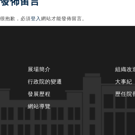
導
發佈留言
覽
很抱歉，必須
登入
網站才能發佈留言。
下
展場簡介
組織改
方
行政院的變遷
大事紀
資
發展歷程
歷任院
訊
區
網站導覽