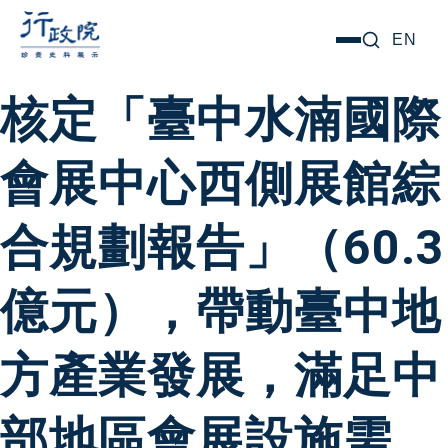
跳
搜尋關鍵字:
EN
選
至
單
主
核定「臺中水湳國際
要
內
會展中心西側展館綜
容
合規劃報告」（60.3
億元），帶動臺中地
方產業發展，滿足中
部地區會展設施需