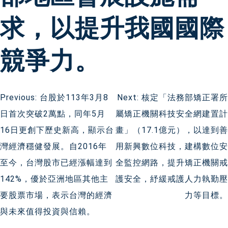
求，以提升我國國際
競爭力。
文
Previous:
台股於113年3月8
Next:
核定「法務部矯正署所
日首次突破2萬點，同年5月
屬矯正機關科技安全網建置計
章
16日更創下歷史新高，顯示台
畫」（17.1億元），以達到善
導
灣經濟穩健發展。自2016年
用新興數位科技，建構數位安
至今，台灣股市已經漲幅達到
全監控網路，提升矯正機關戒
覽
142%，優於亞洲地區其他主
護安全，紓緩戒護人力執勤壓
要股票市場，表示台灣的經濟
力等目標。
與未來值得投資與信賴。