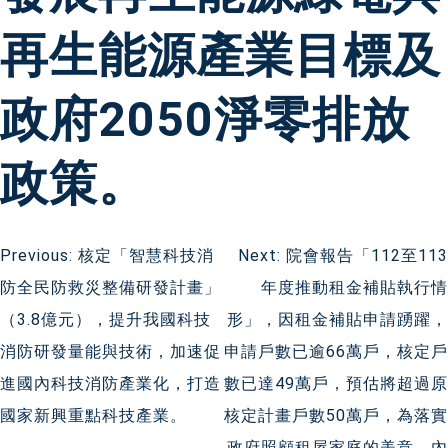
再生能源產業目標及
政府2050淨零排放
政策。
文
Previous:
核定「智慧科技消
Next:
院會報告「112至113
防全民防救災整備研發計畫」
年度推動租金補貼執行情
章
（3.8億元），提升我國科技
形」，因租金補貼申請踴躍，
導
消防研發量能與技術，加速促
申請戶數已逾66萬戶，核定戶
進國內科技消防產業化，打造
數已達49萬戶，預估將超過原
覽
國家新興重點科技產業。
核定計畫戶數50萬戶，為落實
政府照顧租屋家庭的美意，內