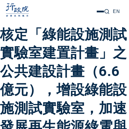
跳
搜尋關鍵字:
EN
選
至
單
主
核定「綠能設施測試
要
內
實驗室建置計畫」之
容
公共建設計畫（6.6
億元），增設綠能設
施測試實驗室，加速
發展再生能源綠電與