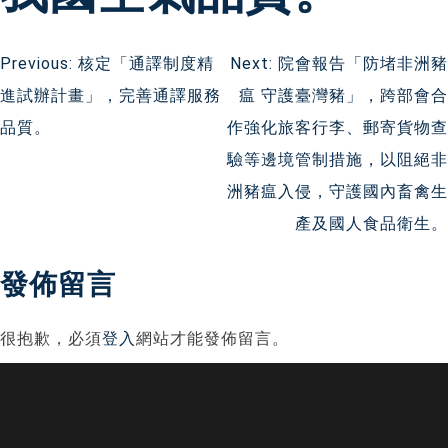
文
Previous:
核定「通譯制度精
Next:
院會報告「防堵非洲豬
進試辦計畫」，完善通譯服務
瘟 守護臺灣豬」，跨部會合
章
品質。
作強化旅客行李、郵寄貨物查
導
驗等邊境管制措施，以阻絕非
洲豬瘟入侵，守護國內畜禽生
覽
產及國人食品衛生。
發佈留言
很抱歉，必須
登入
網站才能發佈留言。