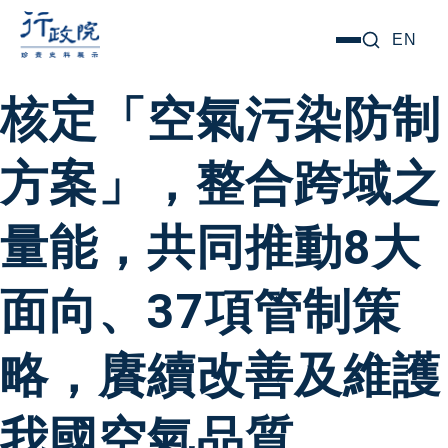
跳
搜尋關鍵字:
EN
選
至
單
主
核定「空氣污染防制
要
內
方案」，整合跨域之
容
量能，共同推動8大
面向、37項管制策
略，賡續改善及維護
我國空氣品質。