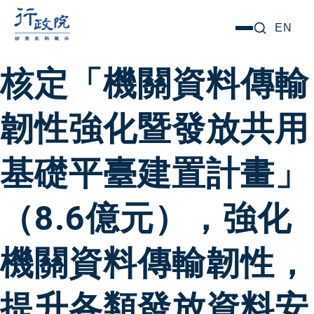
跳
搜尋關鍵字:
EN
選
至
單
主
核定「機關資料傳輸
要
內
韌性強化暨發放共用
容
基礎平臺建置計畫」
（8.6億元），強化
機關資料傳輸韌性，
提升各類發放資料安