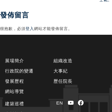
覽
發佈留言
很抱歉，必須
登入
網站才能發佈留言。
下
展場簡介
組織改造
方
行政院的變遷
大事紀
資
發展歷程
歷任院長
訊
區
網站導覽
YouTube
Facebook
EN
建築巡禮