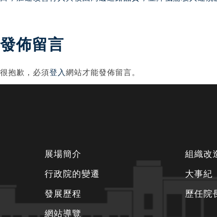
章
導
發佈留言
覽
很抱歉，必須
登入
網站才能發佈留言。
下
展場簡介
組織改
方
行政院的變遷
大事紀
資
發展歷程
歷任院
訊
區
網站導覽