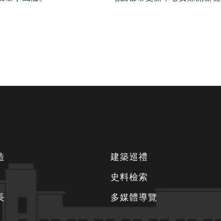
造
建築巡禮
史料檢索
長
多媒體導覽