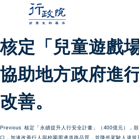
跳
至
主
要
核定「兒童遊戲場
內
容
協助地方政府進
改善。
文
Previous:
核定「永續提升人行安全計畫」（400億元），
口，加速改善行人與校園周邊道路品質，並降低駕駛人違規