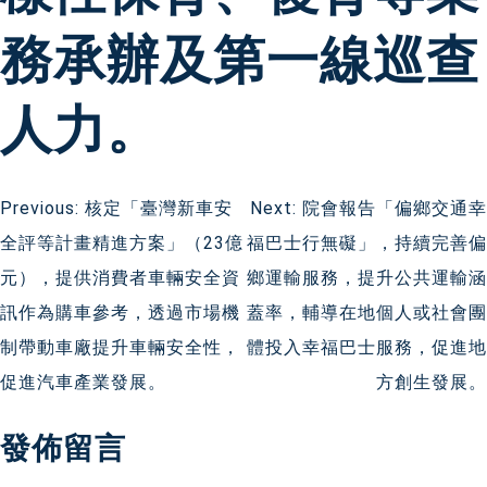
務承辦及第一線巡查
人力。
文
Previous:
核定「臺灣新車安
Next:
院會報告「偏鄉交通幸
全評等計畫精進方案」（23億
福巴士行無礙」，持續完善偏
章
元），提供消費者車輛安全資
鄉運輸服務，提升公共運輸涵
導
訊作為購車參考，透過市場機
蓋率，輔導在地個人或社會團
制帶動車廠提升車輛安全性，
體投入幸福巴士服務，促進地
覽
促進汽車產業發展。
方創生發展。
發佈留言