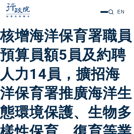
跳
搜尋關鍵字:
EN
選
至
單
主
核增海洋保育署職員
要
內
預算員額5員及約聘
容
人力14員，擴招海
洋保育署推廣海洋生
態環境保護、生物多
樣性保育、復育等業