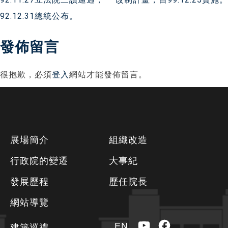
導
92.12.31總統公布。
覽
發佈留言
很抱歉，必須
登入
網站才能發佈留言。
下
展場簡介
組織改造
方
行政院的變遷
大事紀
資
發展歷程
歷任院長
訊
區
網站導覽
YouTube
Facebook
EN
建築巡禮