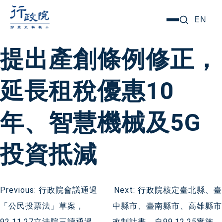
跳
搜尋關鍵字:
EN
選
至
單
主
提出產創條例修正，
要
內
延長租稅優惠10
容
年、智慧機械及5G
投資抵減
文
Previous:
行政院會議通過
Next:
行政院核定臺北縣、臺
「公民投票法」草案，
中縣市、臺南縣市、高雄縣市
章
92.11.27立法院三讀通過，
改制計畫，自99.12.25實施。