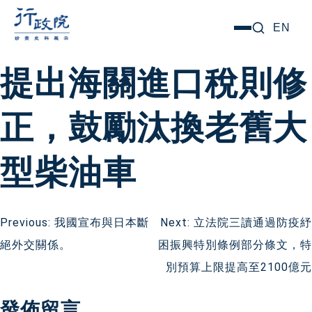
跳
搜尋關鍵字:
EN
選
至
單
主
提出海關進口稅則修
要
內
正，鼓勵汰換老舊大
容
型柴油車
文
Previous:
我國宣布與日本斷
Next:
立法院三讀通過防疫紓
絕外交關係。
困振興特別條例部分條文，特
章
別預算上限提高至2100億元
導
發佈留言