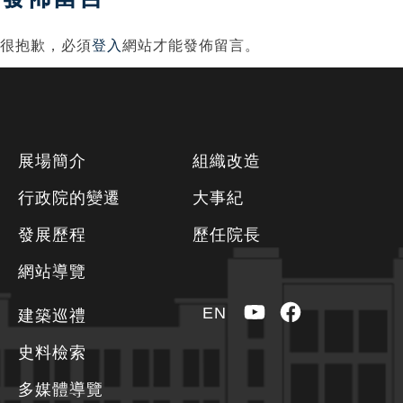
覽
很抱歉，必須
登入
網站才能發佈留言。
下
展場簡介
組織改造
方
行政院的變遷
大事紀
資
發展歷程
歷任院長
訊
區
網站導覽
YouTube
Facebook
EN
建築巡禮
史料檢索
多媒體導覽