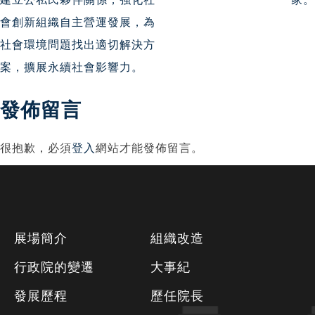
導
會創新組織自主營運發展，為
社會環境問題找出適切解決方
覽
案，擴展永續社會影響力。
發佈留言
很抱歉，必須
登入
網站才能發佈留言。
下
展場簡介
組織改造
方
行政院的變遷
大事紀
資
發展歷程
歷任院長
訊