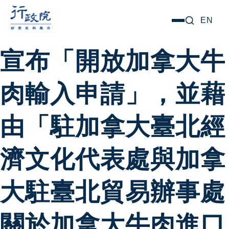
跳
搜尋關鍵字:
EN
選
至
單
主
宣布「開放加拿大牛
要
內
肉輸入申請」，並藉
容
由「駐加拿大臺北經
濟文化代表處與加拿
大駐臺北貿易辦事處
關於加拿大牛肉進口