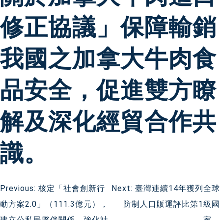
修正協議」保障輸銷
我國之加拿大牛肉食
品安全，促進雙方瞭
解及深化經貿合作共
識。
文
Previous:
核定「社會創新行
Next:
臺灣連續14年獲列全球
動方案2.0」（111.3億元），
防制人口販運評比第1級國
章
建立公私民夥伴關係，強化社
家。