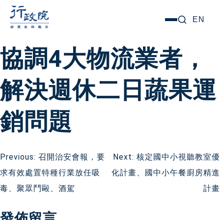
跳
搜尋關鍵字:
EN
選
至
單
主
協調4大物流業者，
要
內
解決週休二日蔬果運
容
銷問題
文
Previous:
召開治安會報，要
Next:
核定國中小視聽教室優
求有效處置特種行業放任吸
化計畫、國中小午餐廚房精進
章
毒、聚眾鬥毆、酒駕
計畫
導
發佈留言