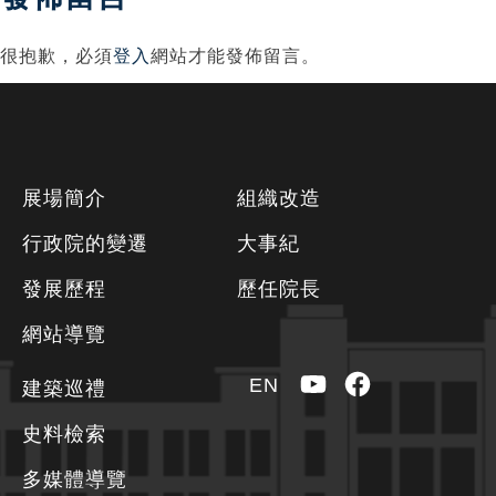
覽
很抱歉，必須
登入
網站才能發佈留言。
下
展場簡介
組織改造
方
行政院的變遷
大事紀
資
發展歷程
歷任院長
訊
區
網站導覽
YouTube
Facebook
EN
建築巡禮
史料檢索
多媒體導覽