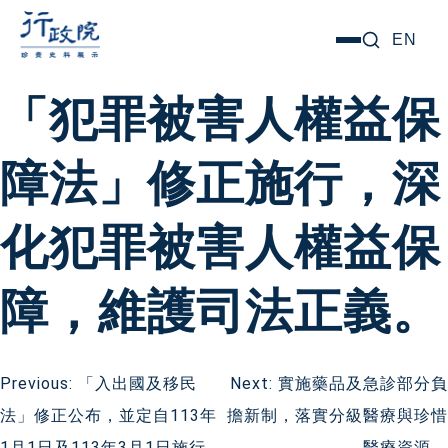
跳
搜尋關鍵字:
EN
選
至
單
主
「犯罪被害人權益保
要
內
障法」修正施行，深
容
化犯罪被害人權益保
障，維護司法正義。
文
Previous:
「入出國及移民
Next:
實施藥品及急診部分負
法」修正公布，並定自113年
擔新制，落實分級醫療與珍惜
章
1月1日及113年3月1日施行，
醫療資源。