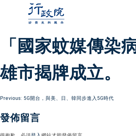
跳
至
主
要
「國家蚊媒傳染
內
容
雄市揭牌成立。
文
Previous:
5G開台，與美、日、韓同步進入5G時代
發佈留言
章
很抱歉，必須
登入
網站才能發佈留言。