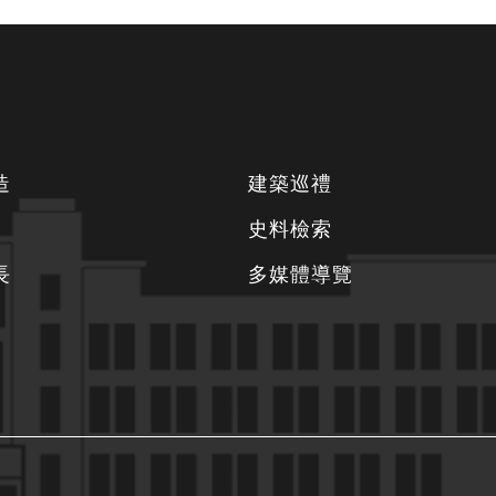
造
建築巡禮
史料檢索
長
多媒體導覽