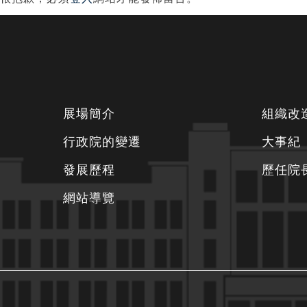
導
覽
下
展場簡介
組織改
方
行政院的變遷
大事紀
資
發展歷程
歷任院
訊
區
網站導覽