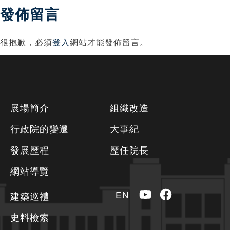
覽
發佈留言
很抱歉，必須
登入
網站才能發佈留言。
下
展場簡介
組織改造
方
行政院的變遷
大事紀
資
發展歷程
歷任院長
訊
區
網站導覽
YouTube
Facebook
EN
建築巡禮
史料檢索