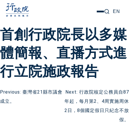
跳
搜尋關鍵字:
EN
選
至
單
主
首創行政院長以多媒
要
內
體簡報、直播方式進
容
行立院施政報告
文
Previous:
臺灣省21縣市議會
Next:
行政院核定公務員自87
成立。
年起，每月第2、4周實施周休
章
2日，8個國定假日只紀念不放
導
假。