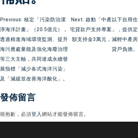
文
Previous:
核定「污染防治潔
Next:
啟動「中產以下自用住
淨海洋計畫」（20.5億元），
宅貸款戶支持專案」，提供定
章
透過精進海域環境監測、提升
額支持金3萬元，減輕中產房
導
海污應處量能及強化海廢治理
貸戶負擔。
等三大主軸，共同達成永續發
覽
展指標「減少各式海洋污染」
及「減緩並改善海洋酸化」。
發佈留言
很抱歉，必須
登入
網站才能發佈留言。