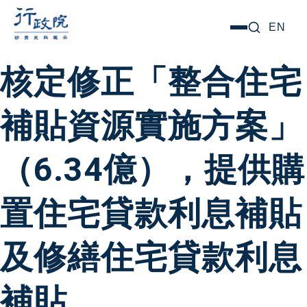
跳
搜尋關鍵字:
EN
選
至
單
主
核定修正「整合住宅
要
內
補貼資源實施方案」
容
（6.34億），提供購
置住宅貸款利息補貼
及修繕住宅貸款利息
補貼。