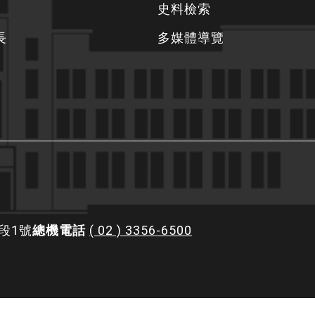
史料檢索
長
多媒體導覽
段1號
總機電話
( 02 ) 3356-6500