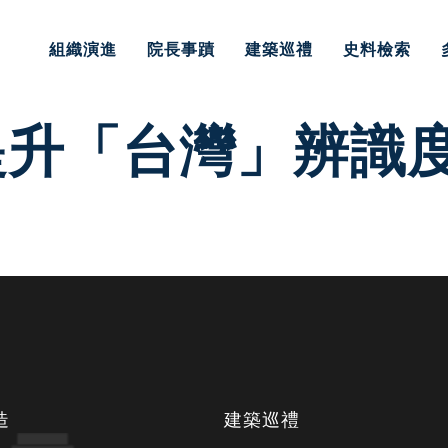
組織演進
院長事蹟
建築巡禮
史料檢索
提升「台灣」辨識
造
建築巡禮