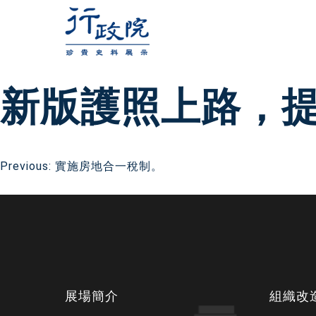
跳
至
主
要
新版護照上路，
內
容
文
Previous:
實施房地合一稅制。
章
導
下
覽
展場簡介
組織改
方