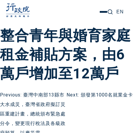
跳
搜尋關鍵字:
EN
選
至
單
主
整合青年與婚育家庭
要
內
租金補貼方案，由6
容
萬戶增加至12萬戶
文
Previous:
臺灣中南部13縣市
Next:
頒發第1000名就業金卡
大水成災，臺灣省政府擬訂災
章
區重建計畫，總統頒布緊急處
導
分令，變更現行稅法及各級政
府預算，以應災需。