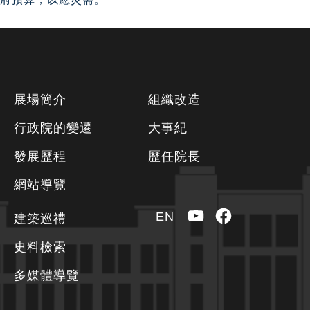
覽
下
展場簡介
組織改造
方
行政院的變遷
大事紀
資
發展歷程
歷任院長
訊
區
網站導覽
YouTube
Facebook
EN
建築巡禮
史料檢索
多媒體導覽