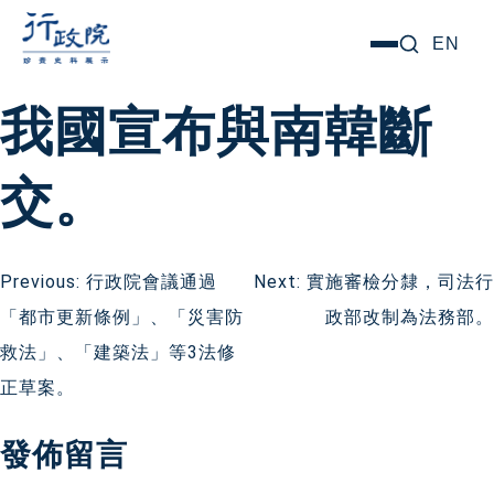
跳
搜尋關鍵字:
EN
選
至
單
主
我國宣布與南韓斷
要
內
交。
容
文
Previous:
行政院會議通過
Next:
實施審檢分隸，司法行
「都市更新條例」、「災害防
政部改制為法務部。
章
救法」、「建築法」等3法修
導
正草案。
覽
發佈留言