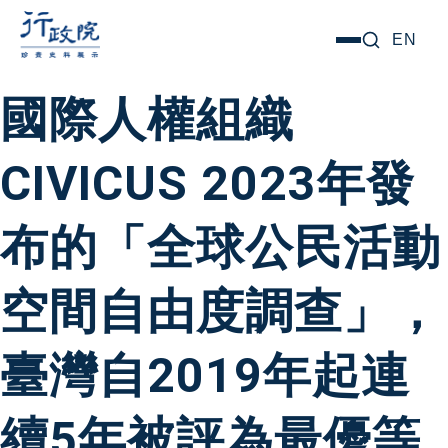
跳
搜尋關鍵字:
EN
選
至
單
主
國際人權組織
要
內
CIVICUS 2023年發
容
布的「全球公民活動
空間自由度調查」，
臺灣自2019年起連
續5年被評為最優等