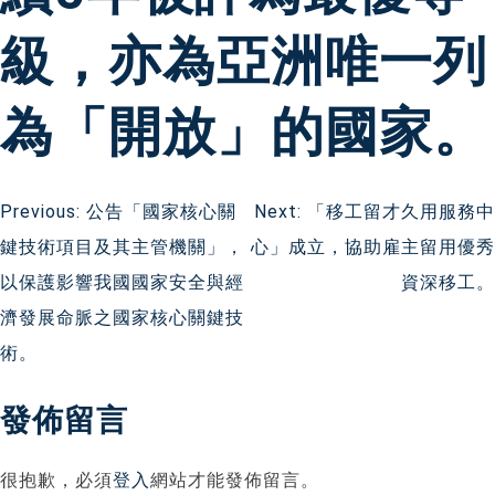
級，亦為亞洲唯一列
為「開放」的國家。
文
Previous:
公告「國家核心關
Next:
「移工留才久用服務中
鍵技術項目及其主管機關」，
心」成立，協助雇主留用優秀
章
以保護影響我國國家安全與經
資深移工。
導
濟發展命脈之國家核心關鍵技
術。
覽
發佈留言
很抱歉，必須
登入
網站才能發佈留言。