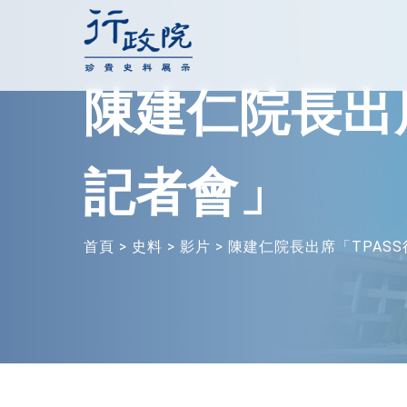
跳
至
主
陳建仁院長出
要
內
容
記者會」
首頁
>
史料
>
影片
>
陳建仁院長出席「TPAS