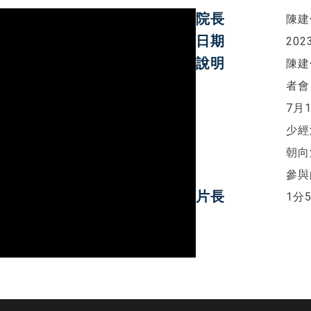
院長
陳建
日期
202
說明
陳建
者會
7月
少經
朝向
參與
片長
1分