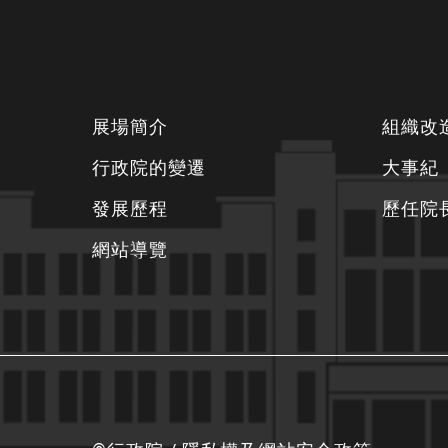
下
展場簡介
組織改
方
行政院的變遷
大事紀
資
發展歷程
歷任院
訊
區
網站導覽