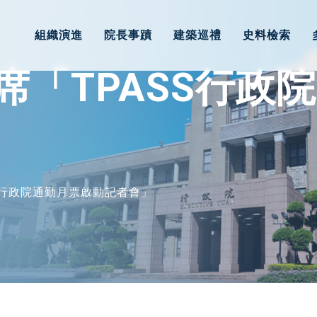
組織演進
院長事蹟
建築巡禮
史料檢索
席「TPASS行政
S行政院通勤月票啟動記者會」