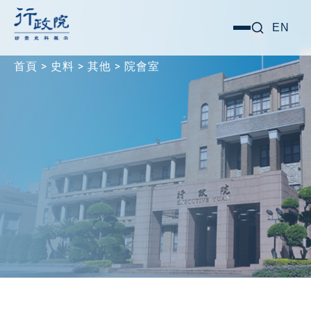
跳
搜尋關鍵字:
EN
選
至
單
主
首頁
>
史料
>
其他
>
院會室
要
內
容