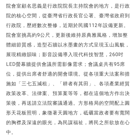
院會室顧名思義是行政院院長主持院會的地方，是行政
院的核心空間，從臺灣省行政長官公署、臺灣省政府到
行政院，歷經數次整修，近期於民國112年設備更新。
院會室挑高約9公尺，更新後維持原典雅風格，增加整
體細節質感，造型石牆以水墨畫的方式呈現玉山風貌，
展現精緻韻味；影音設備導入現代科技智慧，260吋
LED螢幕牆提供會議所需影像需求；會議桌共有95席
位，提供出席者舒適的開會環境。從各項重大法案和措
施如「三七五減租」、「耕者有其田」、各項產業經貿
政策改革、法律案、預算案等等，都在這個地方作出決
策後，再送請立法院審議通過。方形格局的空間配上圓
形天花板照明，象徵著天圓地方，砥礪當政者要有寬闊
的胸襟及深遠的眼光，為民謀福祉，將民之所欲放在心
中。