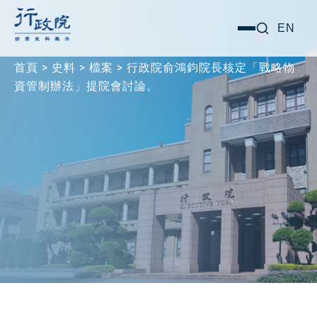
跳
搜尋關鍵字:
EN
選
至
單
主
首頁
>
史料
>
檔案
>
行政院俞鴻鈞院長核定「戰略物
要
資管制辦法」提院會討論。
內
容