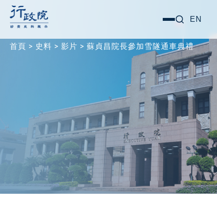
跳
搜尋關鍵字:
EN
選
至
單
主
首頁
>
史料
>
影片
>
蘇貞昌院長參加雪隧通車典禮
要
內
容