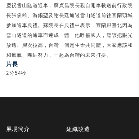
慶祝雪山隧道通車，蘇貞昌院長親自開車載送前行政院
長張俊雄、游錫堃及謝長廷通過雪山隧道前往宜蘭頭城
參加通車典禮。蘇院長在典禮中表示，宜蘭跟臺北因為
雪山隧道的通車而連成一體，他呼籲國人，應該把眼光
放遠、層次拉高，台灣一個是生命共同體，大家應該和
和氣氣、團結努力，一起為台灣的未來打拼。
片長
2分54秒
下
展場簡介
組織改造
方