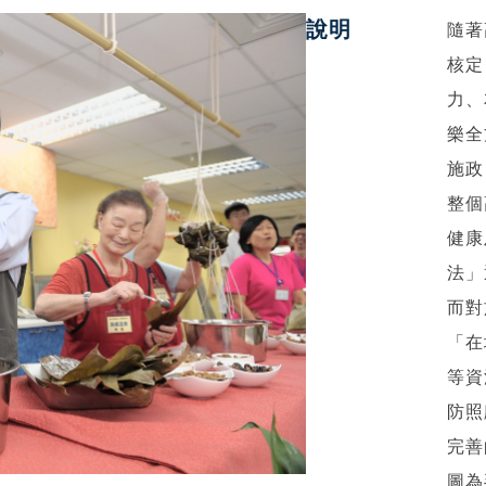
說明
隨著
核定
力、
樂全
施政
整個
健康
法」
而對
「在
等資
防照
完善
圖為