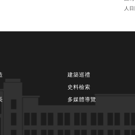
人日
造
建築巡禮
史料檢索
長
多媒體導覽