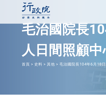
跳
至
主
毛治國院長10
要
內
容
人日間照顧中
首頁
>
史料
>
其他
>
毛治國院長104年6月1