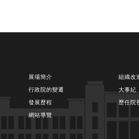
下
展場簡介
組織改
方
行政院的變遷
大事紀
資
發展歷程
歷任院
訊
區
網站導覽