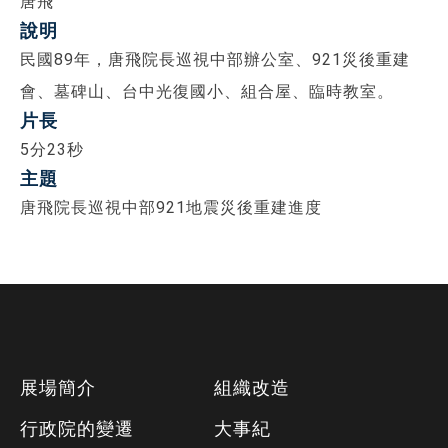
唐飛
說明
民國89年，唐飛院長巡視中部辦公室、921災後重建
會、墓碑山、台中光復國小、組合屋、臨時教室。
片長
5分23秒
主題
唐飛院長巡視中部921地震災後重建進度
下
展場簡介
組織改造
方
行政院的變遷
大事紀
資