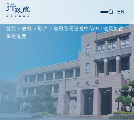
跳
搜尋關鍵字:
EN
選
至
單
主
首頁
>
史料
>
影片
>
唐飛院長巡視中部921地震災後
要
重建進度
內
容