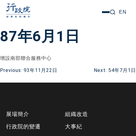
跳
搜尋關鍵字:
EN
選
至
單
主
87年6月1日
要
內
容
增設南部聯合服務中心
文
Previous:
93年11月22日
Next:
54年7月1日
章
導
下
覽
展場簡介
組織改造
方
行政院的變遷
大事紀
資