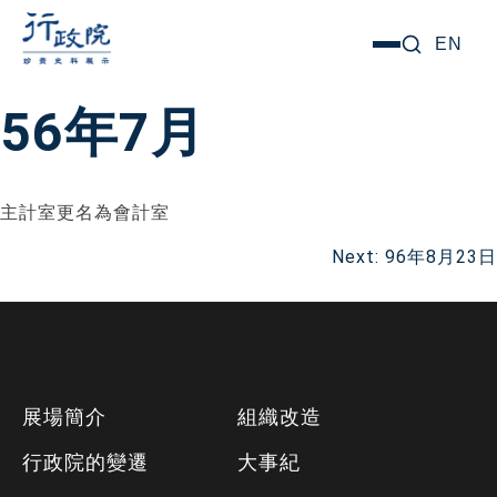
跳
搜尋關鍵字:
EN
選
至
單
主
56年7月
要
內
容
主計室更名為會計室
文
Next:
96年8月23日
章
導
下
覽
展場簡介
組織改造
方
行政院的變遷
大事紀
資