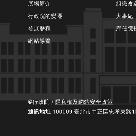
下
覽
展場簡介
組織改
方
行政院的變遷
大事紀
資
發展歷程
歷任院
訊
區
網站導覽
©行政院 /
隱私權及網站安全政策
通訊地址
100009 臺北市中正區忠孝東路1