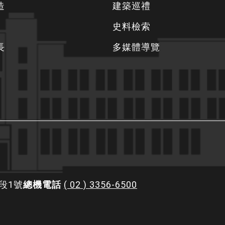
造
建築巡禮
史料檢索
長
多媒體導覽
段1號
總機電話
( 02 ) 3356-6500