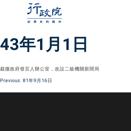
跳
至
主
要
43年1月1日
內
容
裁撤政府發言人辦公室，改設二級機關新聞局
文
Previous:
81年9月16日
章
導