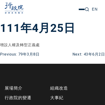
跳
搜尋關鍵字:
EN
選
至
單
主
111年4月25日
要
內
容
增設人權及轉型正義處
文
Previous:
79年3月8日
Next:
43年6月2日
章
導
下
覽
展場簡介
組織改造
方
行政院的變遷
大事紀
資