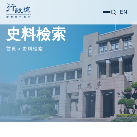
跳
搜尋關鍵字:
EN
選
至
單
主
史料檢索
要
內
首頁
>
史料檢索
容