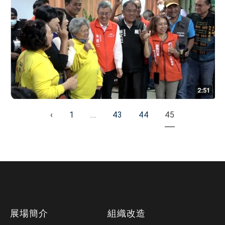
‹
1
...
43
44
45
上
一
頁
下
展場簡介
組織改造