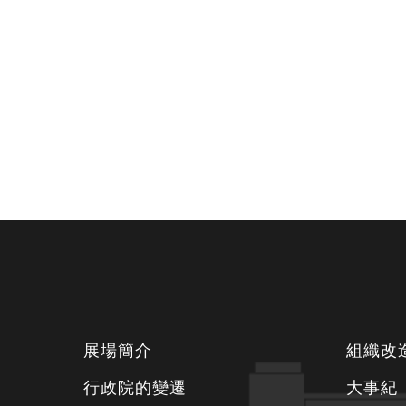
下
展場簡介
組織改
方
行政院的變遷
大事紀
資