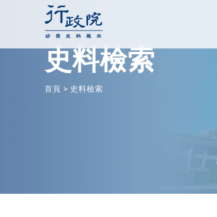
跳
至
主
史料檢索
要
內
容
首頁
>
史料檢索