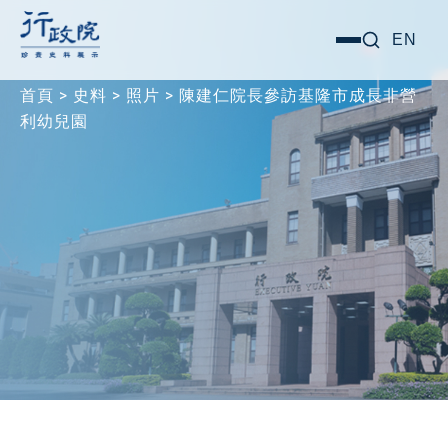
跳
搜尋關鍵字:
EN
選
至
單
主
首頁
>
史料
>
照片
>
陳建仁院長參訪基隆市成長非營
要
利幼兒園
內
容