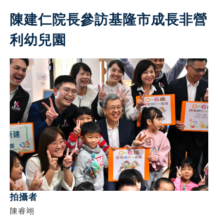
陳建仁院長參訪基隆市成長非營
利幼兒園
拍攝者
陳睿翊