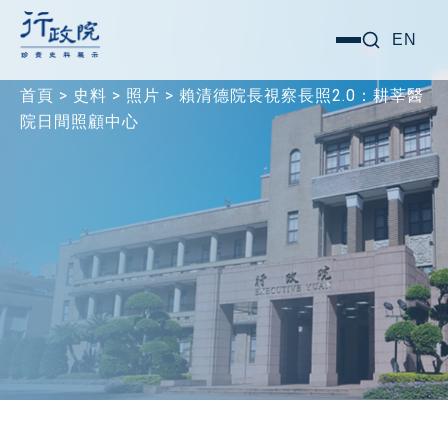
跳
搜尋關鍵字:
EN
選
至
單
主
首頁
>
史料
>
照片
>
賴清德院長視察長照2.0：耕莘醫
要
院日間照顧中心
內
容