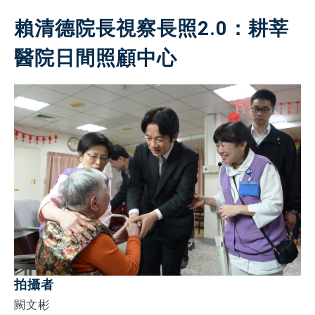
賴清德院長視察長照2.0：耕莘
醫院日間照顧中心
拍攝者
闕文彬