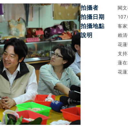
拍攝者
闕文
拍攝日期
107.
拍攝地點
客家
說明
賴清
花蓮
支持
蓮在
花蓮