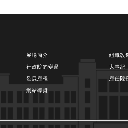
下
展場簡介
組織改
方
行政院的變遷
大事紀
資
發展歷程
歷任院
訊
區
網站導覽