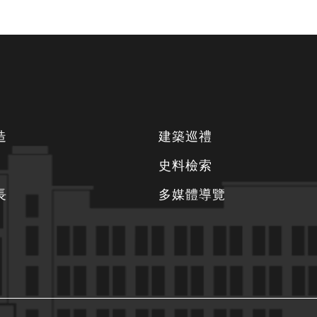
造
建築巡禮
史料檢索
長
多媒體導覽