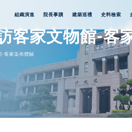
組織演進
院長事蹟
建築巡禮
史料檢索
訪客家文物館-客
館-客家染布體驗