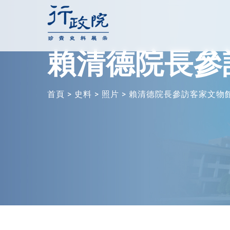
跳
至
主
賴清德院長參
要
內
容
首頁
>
史料
>
照片
>
賴清德院長參訪客家文物