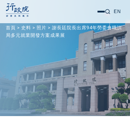
跳
搜尋關鍵字:
EN
選
至
單
主
首頁
>
史料
>
照片
>
謝長廷院長出席94年勞委會職訓
要
局多元就業開發方案成果展
內
容